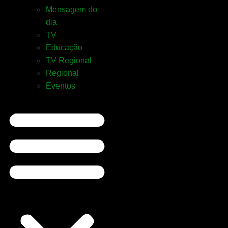
Mensagem do
dia
TV
Educação
TV Regional
Regional
Eventos