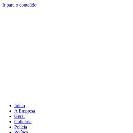
Ir para o conteúdo
Início
A Empresa
Geral
Culinária
Polícia
Política