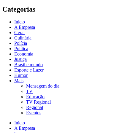
Categorias
Início
A Empresa
Geral
Culinária
Polícia
Política
Economia
Justiça
Brasil e mundo
Esporte e Lazer
Humor
Mais
Mensagem do dia
TV
Educação
TV Regional
Regional
Eventos
Início
A Empresa