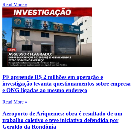
Read More »
PF apreende R$ 2 milhões em operação e
investigação levanta questionamentos sobre empresa
e ONG ligadas ao mesmo endereço
Read More »
Aeroporto de Ariquemes: obra é resultado de um
trabalho coletivo e teve iniciativa defendida por
Geraldo da Rondônia