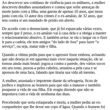
Ao descrever seu cotidiano de violência para os militares, a mulher
descreveu detalhes assustadores e contou que sofre ameaças de
morte junto com a filha, uma garota de apenas 10 anos, que mora
junto com ela. O autor dos crimes é o ex-amásio, de 32 anos, que
tem contra si um mandado de prisão em aberto.
De acordo com o denunciante, que já foi espancada várias vezes,
sempre que é preso, o ex-amásio vai à casa dela e a obriga a manter
o relacionamento abusivo. E também avisa: se ela o largar ou o fizer
ir para a cadeia, ele tem amigos “do lado de fora” para fazer “o
serviço”, ou seja, matar mãe e filha.
Quando a vítima pediu para que o agressor fosse embora, avisando
que não deseja (e em aguenta) mais viver naquela situação, ele se
tornou ainda mais brutal: jogou-a contra a parede, deu vários socos
em seu rosto, puxou-a pelos cabelos, arrastou-a pela casa e se
apossou de uma faca, falando que tiraria sua vida ali mesmo.
A mulher, assustada e impotente diante da selvageria, ficou de
joelhos e implorou ao homem para que não a matasse e também
poupasse a vida de sua filha. Ele reagiu dizendo que não se
importava com a vida de nenhuma das duas.
Percebendo que seria esfaqueada e morta, a mulher pediu ao ex-
companheiro que lhe desse um copo d’água. Quando o homem foi