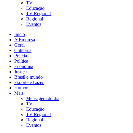
TV
Educação
TV Regional
Regional
Eventos
Início
A Empresa
Geral
Culinária
Polícia
Política
Economia
Justiça
Brasil e mundo
Esporte e Lazer
Humor
Mais
Mensagem do dia
TV
Educação
TV Regional
Regional
Eventos