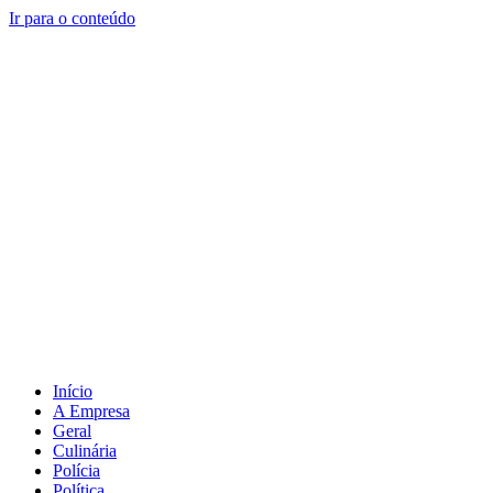
Ir para o conteúdo
Início
A Empresa
Geral
Culinária
Polícia
Política