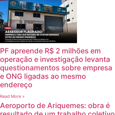
PF apreende R$ 2 milhões em
operação e investigação levanta
questionamentos sobre empresa
e ONG ligadas ao mesmo
endereço
Read More »
Aeroporto de Ariquemes: obra é
resultado de um trabalho coletivo