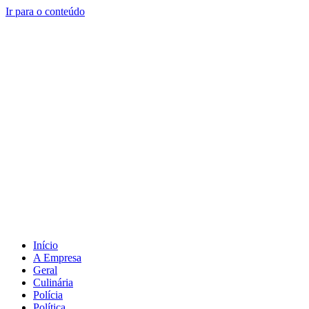
Ir para o conteúdo
Início
A Empresa
Geral
Culinária
Polícia
Política