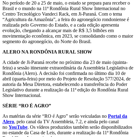
No período de 20 a 25 de maio, o estado se prepara para receber o
Brasil e o mundo na 11ª Rondônia Rural Show Internacional no
Centro Tecnológico Vandeci Rack, em Ji-Paraná. Com o tema
“Agricultura da Amazônia”, a feira do agronegócio rondoniense é
realizada pelo Governo do Estado, e a cada edição apresenta
evolução, chegando a alcançar mais de R$ 3,5 bilhões em
movimentação econômica, em 2023, se consolidando como o maior
segmento do agronegócio, do Norte do Brasil.
ALERO NA RONDÔNIA RURAL SHOW
A cidade de Ji-Paraná recebe no próximo dia 23 de maio (quinta-
feira) a sessão itinerante extraordinária da Assembleia Legislativa de
Rondônia (Alero). A decisão foi confirmada no último dia 10 de
abril (quarta-feira) por meio do Projeto de Resolução 577/2024, de
autoria da Mesa Diretora, estabelecendo a transferência do Poder
Legislativo durante a realização da 11ª edição do Rondônia Rural
Show Internacional.
SÉRIE “RO É AGRO”
As matérias da série “RO é Agro” serão veiculadas no
Portal da
Alero
, pelo canal da TV Assembleia, 7.2, e ainda pelo canal
no
YouTube
. Os vídeos produzidos também serão disponibilizados
no estande da Casa de Leis, durante a realização da 11ª Rondônia