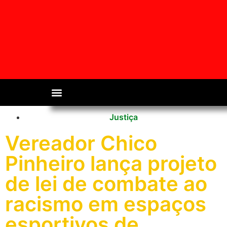
Justiça
Vereador Chico
Pinheiro lança projeto
de lei de combate ao
racismo em espaços
esportivos de