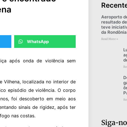
Recent
ena
Aeroporto d
resultado de
teve iniciat
da Rondônia
Read More »
WhatsApp
L
a
d
tiça após onda de violência sem
Re
D
 Vilhena, localizada no interior de
g
ô
co episódio de violência. O corpo
P
anos, foi descoberto em meio aos
Re
ntando sinais de rigidez, após ter
fogo nas costas.
Siga-no