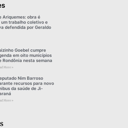
es
e Ariquemes: obra é
 um trabalho coletivo e
iva defendida por Geraldo
uizinho Goebel cumpre
genda em oito municípios
e Rondônia nesta semana
ad More »
eputado Nim Barroso
arante recursos para novo
nibus da saúde de Ji-
araná
ad More »
s