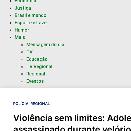
Economia
Justiça
Brasil e mundo
Esporte e Lazer
Humor
Mais
Mensagem do dia
TV
Educação
TV Regional
Regional
Eventos
POLÍCIA
,
REGIONAL
Violência sem limites: Adol
assassinado durante velóri