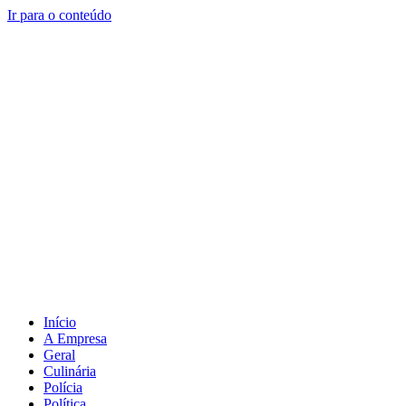
Ir para o conteúdo
Início
A Empresa
Geral
Culinária
Polícia
Política