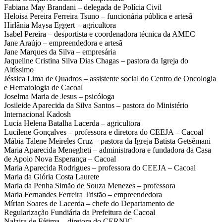
Fabiana May Brandani – delegada de Polícia Civil
Heloisa Pereira Ferreira Tsuno – funcionária pública e artesã
Hirlânia Maysa Eggert – agricultora
Isabel Pereira – desportista e coordenadora técnica da AMEC
Jane Araújo – empreendedora e artesã
Jane Marques da Silva – empresária
Jaqueline Cristina Silva Dias Chagas – pastora da Igreja do
Altíssimo
Jéssica Lima de Quadros – assistente social do Centro de Oncologia
e Hematologia de Cacoal
Joselma Maria de Jesus – psicóloga
Josileide Aparecida da Silva Santos – pastora do Ministério
Internacional Kadosh
Lucia Helena Batalha Lacerda – agricultora
Lucilene Gonçalves – professora e diretora do CEEJA – Cacoal
Mábia Talene Meireles Cruz – pastora da Igreja Batista Getsêmani
Maria Aparecida Menegheti – administradora e fundadora da Casa
de Apoio Nova Esperança – Cacoal
Maria Aparecida Rodrigues – professora do CEEJA – Cacoal
Maria da Glória Costa Laurete
Maria da Penha Simão de Souza Menezes – professora
Maria Fernandes Ferreira Tristão – empreendedora
Mírian Soares de Lacerda – chefe do Departamento de
Regularização Fundiária da Prefeitura de Cacoal
Nalzira de Fátima – diretora do CERNIC