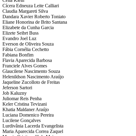
Célia Klein
Cícera Edneuza Leite Calliari
Claudia Margareti Silva
Dandara Xavier Roberto Toniato
Eliane Honorina de Brito Santana
Elizabete da Cunha Garcia
Elizete Seibrt Buss
Evandro Joel Luz
Everson de Oliveira Souza
Fábia Cornélia Cechetto
Fabiana Bonfim
Flavia Aparecida Barbosa
Franciele Alves Gomes
Glaucilene Nascimento Souza
Helenildson Nascimento Araújo
Jaqueline Zucolloto de Freitas
Jeferson Sartori
Job Kaluzny
Juliomar Reis Penha
Keler Cristina Tevizani
Khatia Maldaner Araújo
Luciana Domenico Pereira
Lucilene Gonçalves
Lurdivânia Lacerda Evangelista
Maria Aparecida Correa Zaquel