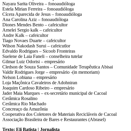
Nayara Sarita Oliveira – fonoaudióloga
Estela Mirian Ferreira – fonoaudióloga
Cícera Aparecida de Jesus – fonoaudióloga
Ana Carolina Aziz – fonoaudióloga
Diones Mendes Bento – cafeicultor
Arnelei Sergio kalk – cafeicultor
Andre Kalk – cafeicultor
Tiago Novaes Duarte – cafeicultor
Wilson Nakodash Surui – cafeicutlor
Edvaldo Rodrigues – Sicoob Fronteiras
Suelene de Laia Faneli – conselheira tutelar
Gilmar Luiz Odorisi – empresário
Cledson de Souza Santos – Comunidade Terapêutica Abisai
Valdir Rodrigues Jorge – empresário -(in memoriam)
Nelson Lobiana – empresário
Loja Maçônica Cavaleiros de Adohniran
Joaquim Cardoso Ribeiro – empresário
Jader Maia Marques – ex-secretário municipal de Cacoal
Cerâmica Rosalino
Cerâmica Rio Machado
Concreaço da Amazônia
Cooperativa dos Coletores de Materiais Recicláveis de Cacoal
Associação Brasileira de Bares e Restaurantes (Abrasel)
Texto: Eli Batista | Jornalista