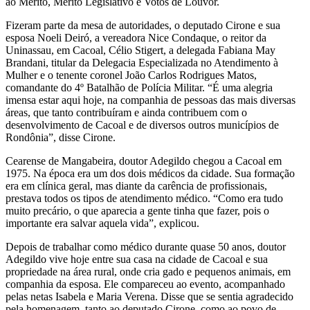
ao Mérito, Mérito Legislativo e Votos de Louvor.
Fizeram parte da mesa de autoridades, o deputado Cirone e sua
esposa Noeli Deiró, a vereadora Nice Condaque, o reitor da
Uninassau, em Cacoal, Célio Stigert, a delegada Fabiana May
Brandani, titular da Delegacia Especializada no Atendimento à
Mulher e o tenente coronel João Carlos Rodrigues Matos,
comandante do 4º Batalhão de Polícia Militar. “É uma alegria
imensa estar aqui hoje, na companhia de pessoas das mais diversas
áreas, que tanto contribuíram e ainda contribuem com o
desenvolvimento de Cacoal e de diversos outros municípios de
Rondônia”, disse Cirone.
Cearense de Mangabeira, doutor Adegildo chegou a Cacoal em
1975. Na época era um dos dois médicos da cidade. Sua formação
era em clínica geral, mas diante da carência de profissionais,
prestava todos os tipos de atendimento médico. “Como era tudo
muito precário, o que aparecia a gente tinha que fazer, pois o
importante era salvar aquela vida”, explicou.
Depois de trabalhar como médico durante quase 50 anos, doutor
Adegildo vive hoje entre sua casa na cidade de Cacoal e sua
propriedade na área rural, onde cria gado e pequenos animais, em
companhia da esposa. Ele compareceu ao evento, acompanhado
pelas netas Isabela e Maria Verena. Disse que se sentia agradecido
pela homenagem, tanto ao deputado Cirone, como ao povo de