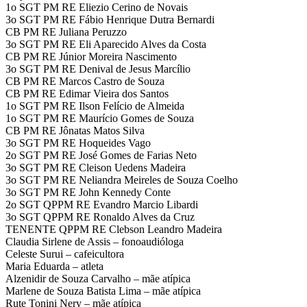
1o SGT PM RE Eliezio Cerino de Novais
3o SGT PM RE Fábio Henrique Dutra Bernardi
CB PM RE Juliana Peruzzo
3o SGT PM RE Eli Aparecido Alves da Costa
CB PM RE Júnior Moreira Nascimento
3o SGT PM RE Denival de Jesus Marcílio
CB PM RE Marcos Castro de Souza
CB PM RE Edimar Vieira dos Santos
1o SGT PM RE Ilson Felício de Almeida
1o SGT PM RE Maurício Gomes de Souza
CB PM RE Jônatas Matos Silva
3o SGT PM RE Hoqueides Vago
2o SGT PM RE José Gomes de Farias Neto
3o SGT PM RE Cleison Uedens Madeira
3o SGT PM RE Neliandra Meireles de Souza Coelho
3o SGT PM RE John Kennedy Conte
2o SGT QPPM RE Evandro Marcio Libardi
3o SGT QPPM RE Ronaldo Alves da Cruz
TENENTE QPPM RE Clebson Leandro Madeira
Claudia Sirlene de Assis – fonoaudióloga
Celeste Surui – cafeicultora
Maria Eduarda – atleta
Alzenidir de Souza Carvalho – mãe atípica
Marlene de Souza Batista Lima – mãe atípica
Rute Tonini Nery – mãe atípica