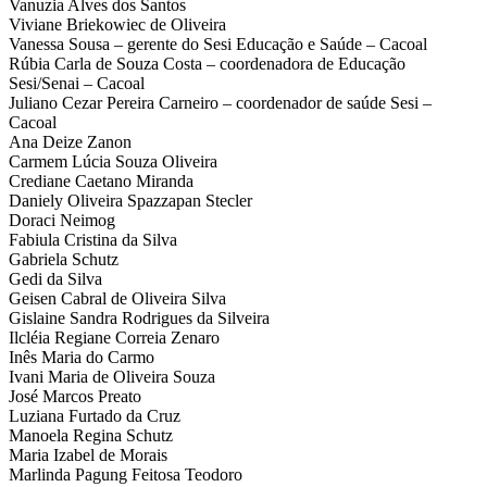
Vanuzia Alves dos Santos
Viviane Briekowiec de Oliveira
Vanessa Sousa – gerente do Sesi Educação e Saúde – Cacoal
Rúbia Carla de Souza Costa – coordenadora de Educação
Sesi/Senai – Cacoal
Juliano Cezar Pereira Carneiro – coordenador de saúde Sesi –
Cacoal
Ana Deize Zanon
Carmem Lúcia Souza Oliveira
Crediane Caetano Miranda
Daniely Oliveira Spazzapan Stecler
Doraci Neimog
Fabiula Cristina da Silva
Gabriela Schutz
Gedi da Silva
Geisen Cabral de Oliveira Silva
Gislaine Sandra Rodrigues da Silveira
Ilcléia Regiane Correia Zenaro
Inês Maria do Carmo
Ivani Maria de Oliveira Souza
José Marcos Preato
Luziana Furtado da Cruz
Manoela Regina Schutz
Maria Izabel de Morais
Marlinda Pagung Feitosa Teodoro