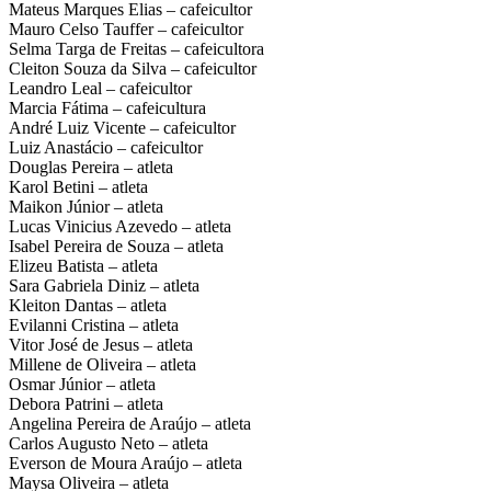
Mateus Marques Elias – cafeicultor
Mauro Celso Tauffer – cafeicultor
Selma Targa de Freitas – cafeicultora
Cleiton Souza da Silva – cafeicultor
Leandro Leal – cafeicultor
Marcia Fátima – cafeicultura
André Luiz Vicente – cafeicultor
Luiz Anastácio – cafeicultor
Douglas Pereira – atleta
Karol Betini – atleta
Maikon Júnior – atleta
Lucas Vinicius Azevedo – atleta
Isabel Pereira de Souza – atleta
Elizeu Batista – atleta
Sara Gabriela Diniz – atleta
Kleiton Dantas – atleta
Evilanni Cristina – atleta
Vitor José de Jesus – atleta
Millene de Oliveira – atleta
Osmar Júnior – atleta
Debora Patrini – atleta
Angelina Pereira de Araújo – atleta
Carlos Augusto Neto – atleta
Everson de Moura Araújo – atleta
Maysa Oliveira – atleta