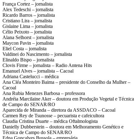
França Cortez – jornalista
Alex Tedeschi – jornalista
Ricardo Barros – jornalista
Cristiano Lira – jornalista
Gislaine Lima – jornalista
Célio Peixoto – jornalista
Alana Selhorst – jornalista
Maycon Pavin – jornalista
Eliel Costa – jornalista
Valdinei do Nascimento – jornalista
Elinaldo Bispo – jornalista
Clovis Firme – jornalista – Radio Antena Hits
Emanuel Alves – jornalista – Cacoal
Adriana Castelucci – médica
Ana Cléa Monteiro Baima – presidente do Conselho da Mulher –
Cacoal
Ana Rubia Menezes Barbosa – professora
Andréia Marcilaine Aker – doutora em Produção Vegetal e Técnica
de Campo do SENAR/RO
Aparecida de Miranda – diretora da ASSDACO – Cacoal
Carmen Rey de Tsunosse – pecuarista e cafeicultora
Claudia Cristina Duarte – médica Oftalmologista
Danielly Dubberstein – doutora em Melhoramento Genético e
Técnica de Campo do SENAR/RO
Edna Gonçalves Bussola – empresária