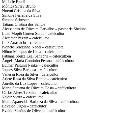
Michele Brasil
Mônica Sirley Bruno
Noemi Cristina da Silva
Simone Ferreira da Silva
Simone Schuster
Tatiana Cristina dos Santos
Alessandro de Oliveira Carvalho – pastor da Shekina
Luan Mopib Gorten Suruí – cafeicultor
Alecimar Pezzin – cafeicultor
Luiz Anastácio – cafeicultor
Ivonete Terezinha Nedel – cafeicultora
Nilton Marques de Lima – cafeicultor
Fabiana Souza Leal Sanabria – cafeicultora
Ângela Maria Coutinho Pessoa – cafeicultora
Edimar Pagung Ninke – cafeicultor
Jaques Silva Barbosa – cafeicultor
Vanessa Rosa da Silva – cafeicultor
Arlete Rosa da Silva Benito – cafeicultor
Aurélio da Luz Lopes – cafeicultor
Maria Santana de Oliveira Costa – cafeicultora
Carlos Alves Teixeira – cafeicultor
Valdir Vieira – cafeicultor
Maria Aparecida Barboza da Silva – cafeicultora
Edvaldo Sigoli – cafeicultor
Evaldo Simões de Oliveira – cafeicultor